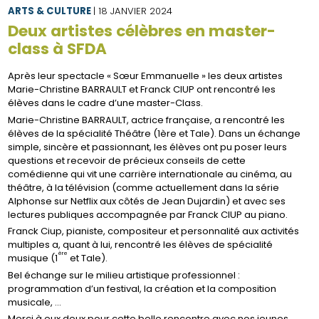
ARTS & CULTURE
| 18 JANVIER 2024
Deux artistes célèbres en master-
class à SFDA
Après leur spectacle « Sœur Emmanuelle » les deux artistes
Marie-Christine BARRAULT et Franck CIUP ont rencontré les
élèves dans le cadre d’une master-Class.
Marie-Christine BARRAULT, actrice française, a rencontré les
élèves de la spécialité Théâtre (1ère et Tale). Dans un échange
simple, sincère et passionnant, les élèves ont pu poser leurs
questions et recevoir de précieux conseils de cette
comédienne qui vit une carrière internationale au cinéma, au
théâtre, à la télévision (comme actuellement dans la série
Alphonse sur Netflix aux côtés de Jean Dujardin) et avec ses
lectures publiques accompagnée par Franck CIUP au piano.
Franck Ciup, pianiste, compositeur et personnalité aux activités
multiples a, quant à lui, rencontré les élèves de spécialité
ère
musique (1
et Tale).
Bel échange sur le milieu artistique professionnel :
programmation d’un festival, la création et la composition
musicale, …
Merci à eux deux pour cette belle rencontre avec nos jeunes