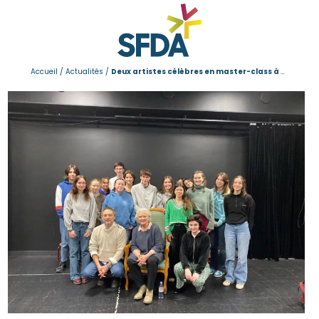
Accueil
/
Actualités
/
Deux artistes célèbres en master-class à SFDA