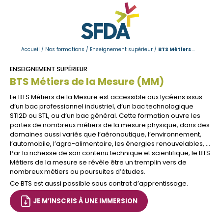
Bienvenue à 
Accueil
/
Nos formations
/
Enseignement supérieur
/
BTS Métiers de la Mesure (MM)
Lycée général
ENSEIGNEMENT SUPÉRIEUR
BTS Métiers de la Mesure (MM)
Lycée profess
Le BTS Métiers de la Mesure est accessible aux lycéens issus
Enseignement
d’un bac professionnel industriel, d’un bac technologique
STI2D ou STL, ou d’un bac général. Cette formation ouvre les
Apprentissage
portes de nombreux métiers de la mesure physique, dans des
domaines aussi variés que l’aéronautique, l’environnement,
Formation adu
l’automobile, l’agro-alimentaire, les énergies renouvelables, …
Par la richesse de son contenu technique et scientifique, le BTS
Le projet SFDA
Métiers de la mesure se révèle être un tremplin vers de
nombreux métiers ou poursuites d’études.
Vie au lycée
Ce BTS est aussi possible sous contrat d’apprentissage.
Espace entrep
JE M’INSCRIS À UNE IMMERSION
Actualités