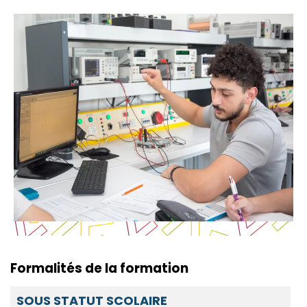
Accès rapides
Inscription
Contact
Formalités de la formation
O
SOUS STATUT SCOLAIRE