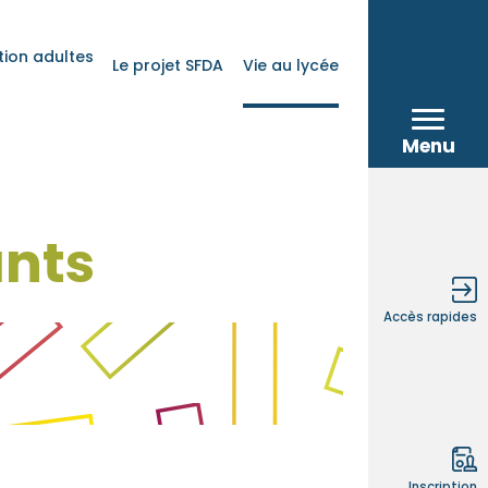
ion adultes
Le projet SFDA
Vie au lycée
Menu
Bienvenue à 
ants
Lycée généra
Lycée profes
Accès rapides
Enseignemen
Apprentissa
Inscription