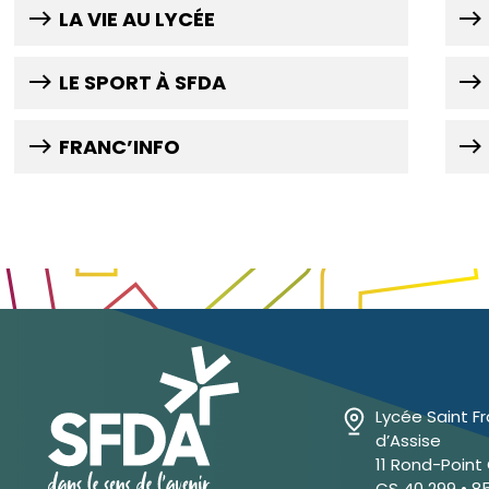
LA VIE AU LYCÉE
LE SPORT À SFDA
FRANC’INFO
Lycée Saint F
d’Assise
11 Rond-Point 
CS 40 299 • 8