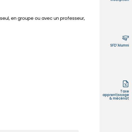
Formation ad
eul, en groupe ou avec un professeur,
Le projet SFD
Vie au lycée
SFD’Alumni
Espace entre
Actualités
Taxe
apprentissage
Accès rapid
& mécénat
Inscription