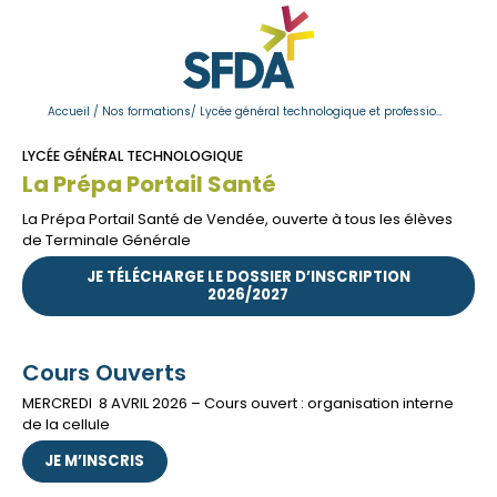
Bienvenue à 
Accueil
/
Nos formations
/
Lycée général technologique et professionnel
/
Lyc
Lycée général
LYCÉE GÉNÉRAL TECHNOLOGIQUE
La Prépa Portail Santé
Lycée profess
La Prépa Portail Santé de Vendée, ouverte à tous les élèves
Enseignement
de Terminale Générale
Apprentissage
JE TÉLÉCHARGE LE DOSSIER D’INSCRIPTION
2026/2027
Formation adu
Le projet SFDA
Cours Ouverts
Vie au lycée
MERCREDI 8 AVRIL 2026 – Cours ouvert : organisation interne
de la cellule
Espace entrep
JE M’INSCRIS
Actualités