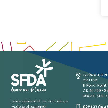
Lycée Saint F
d’Assise
11 Rond-Point 
CS 40 299 • 8
ROCHE-SUR-Y
Lycée général et technologique
Lycée professionnel
02 51 37 04 4