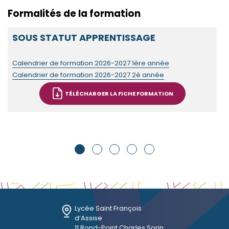
Formalités de la formation
O
SOUS STATUT APPRENTISSAGE
Calendrier de formation 2026-2027 1ère année
Calendrier de formation 2026-2027 2è année
TÉLÉCHARGER LA FICHE FORMATION
Lycée Saint François
d’Assise
11 Rond-Point Charles Sorin